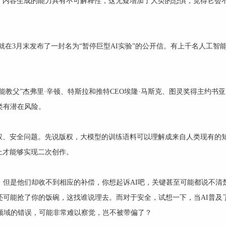
、内容生成的能力具有不可解释性，这无疑增加了人类的恐惧，觉得它会
titute）就在3月末发布了一封名为“暂停巨型AI实验”的公开信。有上千名人工
教父”杰弗里·辛顿、特斯拉和推特CEO埃隆·马斯克、图灵奖得主约书亚
类有潜在风险。
、安全问题。先说版权，大模型的训练语料可以理解成来自人类现有的知
上才能够实现二次创作。
，但是他们却收不到相应的补偿，你想起诉AI吧，关键甚至可能都说不清楚
还可能抢了你的饭碗，这找谁说理去。而对于安全，试想一下，当AI普及
业领域的错误，可能非常难以察觉，岂不被带偏了？