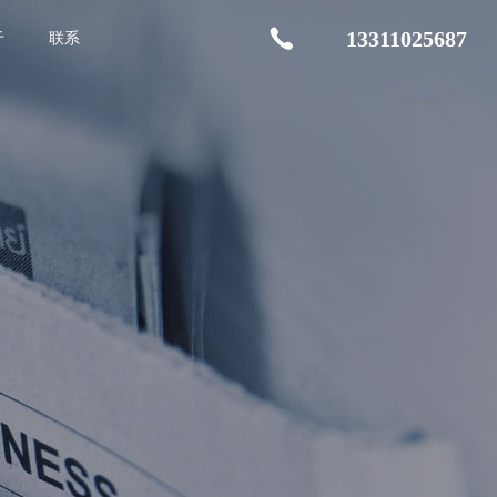
13311025687
于
联系