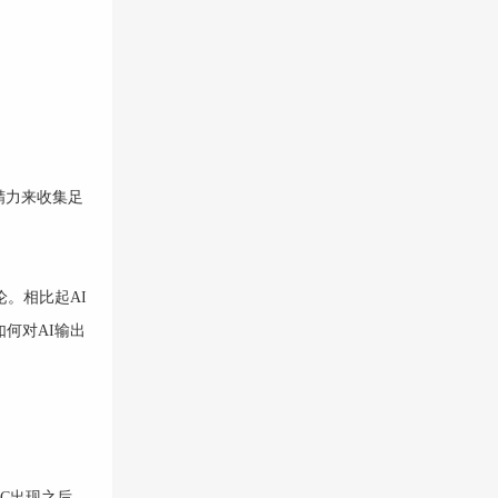
精力来收集足
。相比起AI
何对AI输出
GC出现之后，