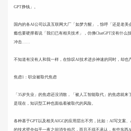
GPT挣钱」。
国内的各AI公司以及互联网大厂「如梦方醒」，惊呼「还是老美
瘾也要硬撑着说「我们已有相关技术」，仿佛ChatGPT没有什
冲击……
不知道有没有人和我一样，在惊叹AI技术进步神速的同时，却也
焦虑1：职业被取代焦虑
「35岁失业」的焦虑还没消散，「被人工智能取代」的焦虑就来
是现在，知识型工种也面临着被取代的风险。
各种基于GPT以及相关AIGC的应用层出不穷，比如：AI写文案、A
的技术壁垒似乎一夜之间消失殆尽，而且不得不承认，有些东西A