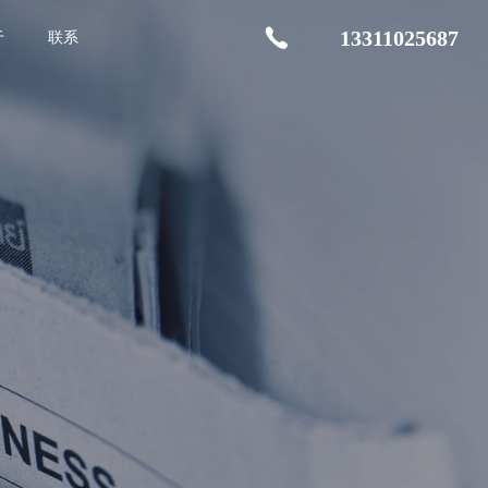
13311025687
于
联系