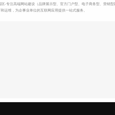
园区-专注高端网站建设（品牌展示型、官方门户型、电子商务型、营销型网站
署和运维，为企事业单位的互联网应用提供一站式服务。