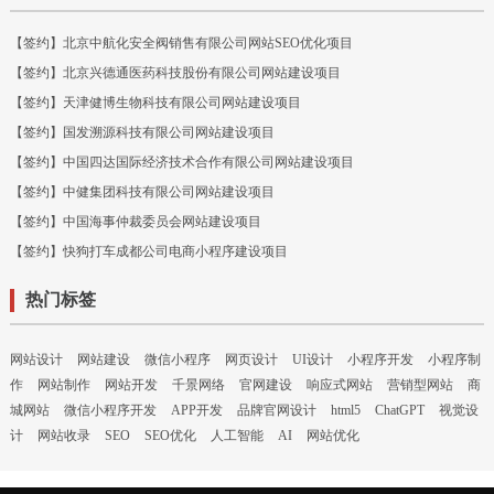
【签约】北京中航化安全阀销售有限公司网站SEO优化项目
【签约】北京兴德通医药科技股份有限公司网站建设项目
【签约】天津健博生物科技有限公司网站建设项目
【签约】国发溯源科技有限公司网站建设项目
【签约】中国四达国际经济技术合作有限公司网站建设项目
【签约】中健集团科技有限公司网站建设项目
【签约】中国海事仲裁委员会网站建设项目
【签约】快狗打车成都公司电商小程序建设项目
热门标签
网站设计
网站建设
微信小程序
网页设计
UI设计
小程序开发
小程序制
作
网站制作
网站开发
千景网络
官网建设
响应式网站
营销型网站
商
城网站
微信小程序开发
APP开发
品牌官网设计
html5
ChatGPT
视觉设
计
网站收录
SEO
SEO优化
人工智能
AI
网站优化