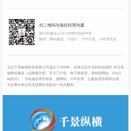
扫二维码与项目经理沟通
我们在微信上24小时期待你的声音
解答：网站建设、UI设计、APP开发、小程序开发
北京千景纵横科技有限公司成立于2008年，坐落北京中关村科技园区-专注高
端网站建设（品牌展示型、官方门户型、电子商务型、营销型网站、Html5
响应式）、手机端应用手机站、微网站、APP应用、云服务器部署和运维，
为企事业单位的互联网应用提供一站式服务。