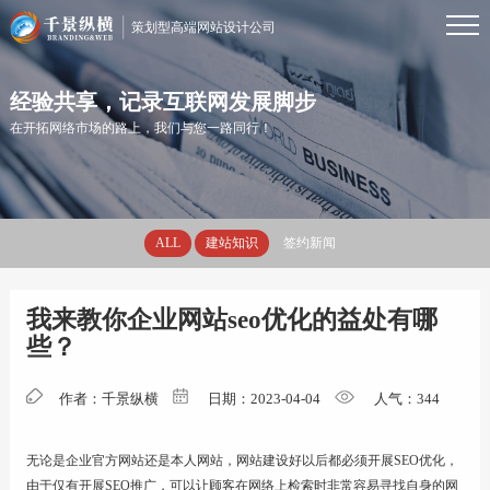
策划型高端网站设计公司
首页
经验共享，记录互联网发展脚步
在开拓网络市场的路上，我们与您一路同行！
服务
ALL
建站知识
签约新闻
案例
我来教你企业网站seo优化的益处有哪
资讯
些？
优势
作者：千景纵横
日期：2023-04-04
人气：
344
无论是企业官方网站还是本人网站，
网站建设
好以后都必须开展SEO优化，
关于
由于仅有开展SEO推广，可以让顾客在网络上检索时非常容易寻找自身的网