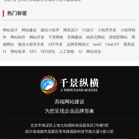
热门标签
网站设计
网站建设
微信小程序
网页设计
UI设计
小程序开发
小程序制
作
网站制作
网站开发
千景网络
官网建设
响应式网站
营销型网站
商
城网站
微信小程序开发
APP开发
品牌官网设计
html5
ChatGPT
视觉设
计
网站收录
SEO
SEO优化
人工智能
AI
网站优化
高端网站建设
为您呈现企业品牌形象
北京市海淀区上地七街国际创业园东区2号楼9层
四川省成都市高新区萃华路国际科技节能大厦A座11层