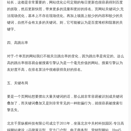
站长，这都是非常重要的，网站优化公司定期的每日更新也很容易得到百度
的抓取，然后更新快照，带来更多的流量和更好的排名。页网站关键词少,无
法现场优化，基本上不存在现场优化。再加上顷面上较少的内容和较少的关
键词，自然不会有太多的关键词。则，它可能被认为是百度堆积和阻塞的关
键字。
四、高跳出率
对于-个单页的网站我们不能关注跳出率的变化，因为跳出率是肯定的。这么
高的跳出率很容易会被搜索引擎认为是一个毫无价值的网站。搜索引擎认为
友好度不高，在排名算法中很难获得良好的排名。
五、关键布局
要是一个页网站想要摆出大量关键词的话，那么就非常容易被识别成关键词
叠加了，而关键词叠加又是到非常常见的一种欺骗行为，就很容易被搜索引
擎丢失。
北京千景纵横科技有限公司
成立于2011年，坐落北京中关村科技园区-专注
高
端网站建设
（品牌展示型、官方门户型、电子商务型、
营销型网站
、
Html5