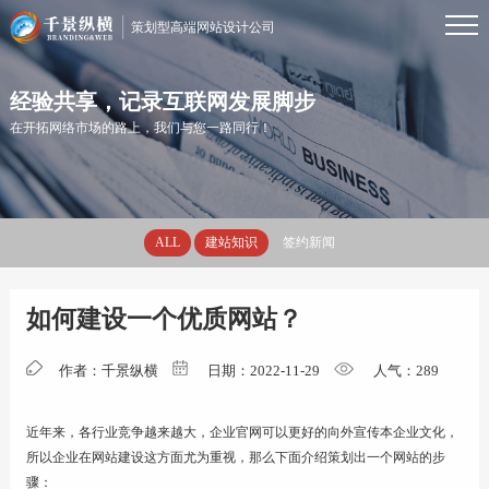
策划型高端网站设计公司
首页
经验共享，记录互联网发展脚步
在开拓网络市场的路上，我们与您一路同行！
服务
ALL
建站知识
签约新闻
案例
如何建设一个优质网站？
资讯
作者：千景纵横
日期：2022-11-29
人气：
289
优势
近年来，各行业竞争越来越大，企业官网可以更好的向外宣传本企业文化，
所以企业在网站建设这方面尤为重视，那么下面介绍策划出一个网站的步
关于
骤：