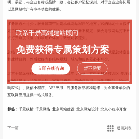
明、易记，与企业名称或品牌一致，会让客户记忆深刻。对于企业业务拓展
以及网站推广有事半功倍的效果。
服务器必不可少，服务器或空间是承载网站程序的地方，它的稳定性直接决
定了网站的运行状况及访问体验。如果服务器不稳定，就会导致网站打不开
联系千景高端建站顾问
或打开速度很慢，影响用户体验，致使访客流失。
免费获得专属策划方案
总结，做一个好的网站以上步骤必不可少，网站建设最重要的就是总体定位
和建站目的，然后做好内容结构规划，域名和服务器必不可少。
立即在线咨询
暂不需要
北京千景纵横科技有限公司成立于2011年，坐落北京中关村科技园区-专注高
端网站建设（品牌展示型、官方门户型、电子商务型、营销型网站、Html5
响应式）、微信小程序、APP应用、云服务器部署和运维，为企事业单位的
互联网应用提供一站式服务。
标签：
千景纵横
千景网络
北京网站建设
北京网站设计
北京小程序开发
下一篇
返回列表